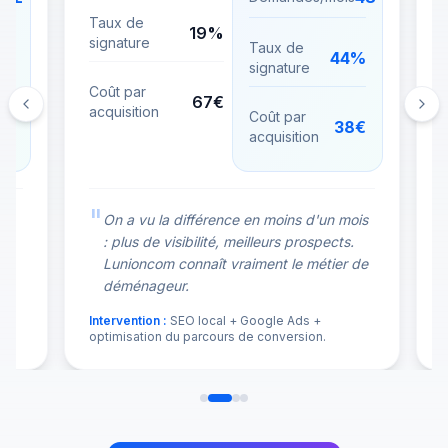
Taux de
19%
signature
s
Taux de
1%
44%
signature
Coût par
67€
acquisition
a
Coût par
6€
38€
acquisition
"
é
On a vu la différence en moins d'un mois
: plus de visibilité, meilleurs prospects.
Lunioncom connaît vraiment le métier de
.
déménageur.
O
Intervention :
SEO local + Google Ads +
I
optimisation du parcours de conversion.
A