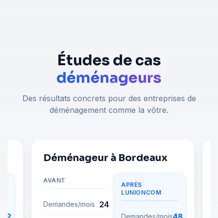
Études de cas
déménageurs
Des résultats concrets pour des entreprises de
déménagement comme la vôtre.
Déménageur à Bordeaux
AVANT
APRÈS
LUNIONCOM
24
Demandes/mois
52
48
s
Demandes/mois