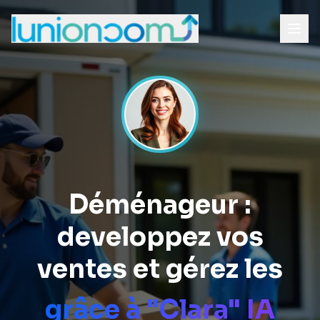
Déménageur :
developpez vos
ventes et gérez les
grâce à "Clara" IA